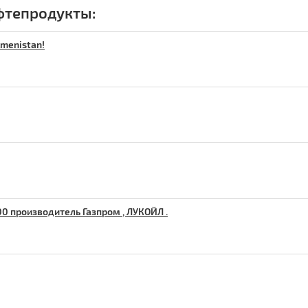
фтепродукты:
kmenistan!
00 производитель Газпром , ЛУКОЙЛ .