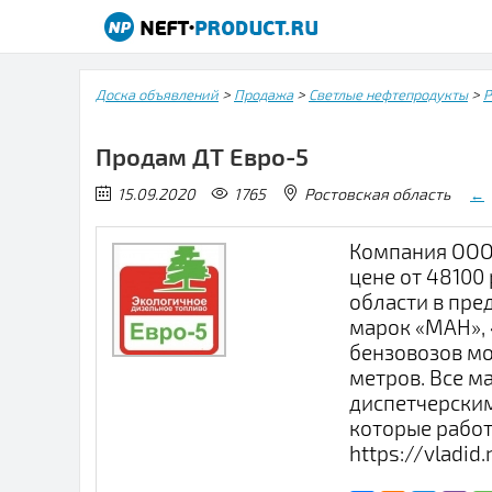
>
>
>
Доска объявлений
Продажа
Светлые нефтепродукты
Р
Продам ДТ Евро-5
15.09.2020
1765
Ростовская область
←
Компания ООО 
цене от 48100
области в пре
марок «МАН», 
бензовозов мо
метров. Все м
диспетчерски
которые работ
https://vladid.