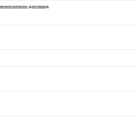
фенилсиликон-дихлорид