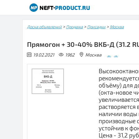
>
>
>
Доска объявлений
Продажа
Присадки
Москва
Прямогон + 30-40% ВКБ-Д (31.2 R
19.02.2021
1962
Москва
←
→
Высокооктанов
рекомендуется
объёму) для д
(окта-новое ч
увеличивается
растворяется 
наличии воды 
производные с
устойчив к ф
Цена - 31,2 руб