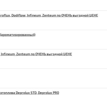
oflux, Dodiflow, Infineum, Zenteum по ОЧЕНЬ выгодной ЦЕНЕ
 (ароматизированный)
w, Infineum, Zenteum по ОЧЕНЬ выгодной ЦЕНЕ
топлива Deprolux STD, Deprolux PRO