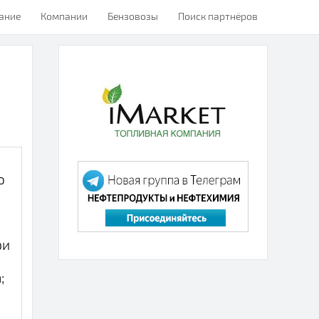
ание
Компании
Бензовозы
Поиск партнёров
о
ри
;