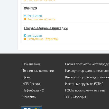
ОЧИ 120
09.12.2020
Ростовская область
Спирто-эфирные присадки
29.12.2020
Республика Татарстан
Объявления
Расчет плотности нефтепроду
Топливные компании
Калькулятор единиц нефтепр
Цены
Калькулятор расхода топлива
НПЗ России
Нефтяные грузы по ЕСТНГ
Нефтебазы РФ
ГОСТы по жидкому топливу
Контакты
Энциклопедия