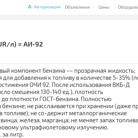
Авторизация
Объявления
Цены
Оборудов
UR/л) = АИ-92
ый компонент бензина –– прозрачная жидкость;
 для добавления к топливу в количестве 5-35% (п
остижения ОЧИ 92. После использования ВКБ-Д
исло смешения 130-140 ед.), плотность
 до плотности ГОСТ-бензина. Полностью
в бензине; не расслаивается при хранении (даже п
в топливе); не со-держит металлорганические
винца, железа, марганца; не меняет запах топлива
оновому ультрафиолетовому излучению.
. за литр.