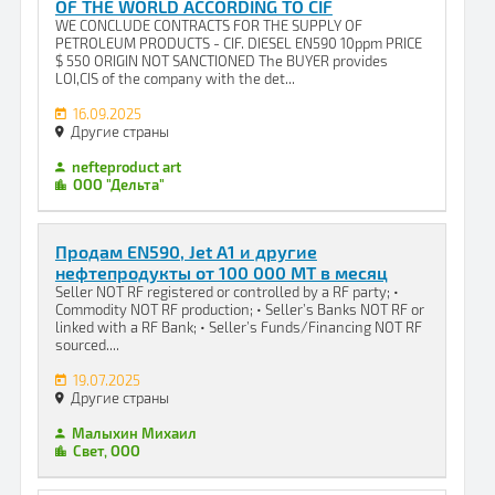
OF THE WORLD ACCORDING TO CIF
WE CONCLUDE CONTRACTS FOR THE SUPPLY OF
PETROLEUM PRODUCTS - CIF. DIESEL EN590 10ppm PRICE
$ 550 ORIGIN NOT SANCTIONED The BUYER provides
LOI,CIS of the company with the det...
16.09.2025
Другие страны
nefteproduct art
ООО "Дельта"
Продам EN590, Jet A1 и другие
нефтепродукты от 100 000 МТ в месяц
Seller NOT RF registered or controlled by a RF party; •
Commodity NOT RF production; • Seller’s Banks NOT RF or
linked with a RF Bank; • Seller’s Funds/Financing NOT RF
sourced....
19.07.2025
Другие страны
Малыхин Михаил
Свет, ООО