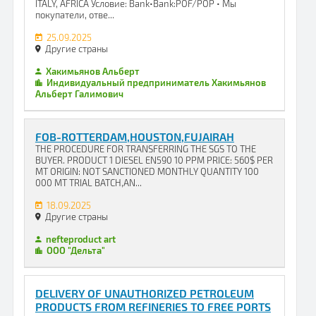
ITALY, AFRICA Условие: Bank•Bank:POF/POP • Мы
покупатели, отве...
25.09.2025
Другие страны
Хакимьянов Альберт
Индивидуальный предприниматель Хакимьянов
Альберт Галимович
FOB-ROTTERDAM,HOUSTON,FUJAIRAH
THE PROCEDURE FOR TRANSFERRING THE SGS TO THE
BUYER. PRODUCT 1 DIESEL EN590 10 PPM PRICE: 560$ PER
MT ORIGIN: NOT SANCTIONED MONTHLY QUANTITY 100
000 MT TRIAL BATCH,AN...
18.09.2025
Другие страны
nefteproduct art
ООО "Дельта"
DELIVERY OF UNAUTHORIZED PETROLEUM
PRODUCTS FROM REFINERIES TO FREE PORTS