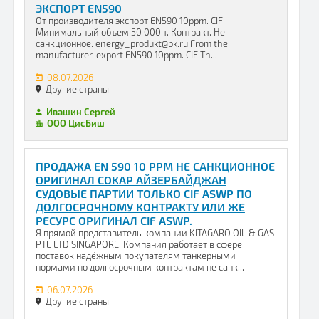
ЭКСПОРТ EN590
От производителя экспорт EN590 10ppm. CIF
Минимальный объем 50 000 т. Контракт. Не
санкционное. energy_produkt@bk.ru From the
manufacturer, export EN590 10ppm. CIF Th...
08.07.2026
Другие страны
Ивашин Сергей
ООО ЦисБиш
ПРОДАЖА EN 590 10 PPM НЕ САНКЦИОННОЕ
ОРИГИНАЛ СОКАР АЙЗЕРБАЙДЖАН
СУДОВЫЕ ПАРТИИ ТОЛЬКО CIF ASWP ПО
ДОЛГОСРОЧНОМУ КОНТРАКТУ ИЛИ ЖЕ
РЕСУРС ОРИГИНАЛ CIF ASWP.
Я прямой представитель компании KITAGARO OIL & GAS
PTE LTD SINGAPORE. Компания работает в сфере
поставок надёжным покупателям танкерными
нормами по долгосрочным контрактам не санк...
06.07.2026
Другие страны