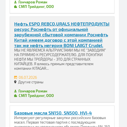
Гончаров Роман
СМП Трейдинг, ООО
Нефть ESPO REBCO,URALS НЕФТЕПРОДУКТЫ
ресурс Роснефть от официальной
зарубежной сбытовой компании Роснефть
Китай имеем договор с этой компанией
так же нефть негерия BONI LAIIGT CrudeI.
МЫ НЕ ЯВЛЯЕМСЯ АЛЬТРУИСТАМИ МЫ НЕ "ЗАВОДИМ"
НА ПРЯМУЮ К РЕСУРСОДЕРЖАТЕЛЮ. ДЛЯ ПОКУПКИ
НЕФТИ МЫ ТРЕЙДЕРЫ - ЭТО ДЛЯ СТРАННЫХ
КИТАЙЦЕВ. Я вляюсь прямым представителем
компании KITAGAR...
06.07.2026
Другие страны
Гончаров Роман
СМП Трейдинг, ООО
Базовые масла SN150, SN500, HVI-4
Интересуют регулярные закупки российских базовых
масел. Первая тестовая партия с последующим
ежемесячным увеличением объемов: Продукты SN-150