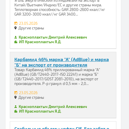
Уголь энергетический из Индонезии на экспорт в
Китай/Вьетнам/Индию/ЕC и другие страны мира.
Теплотворная способность: GAR 2800-2600 ккал//кг
GAR 3200-3000 ккал//кг GAR 3400...
23.05.2026
Другие страны
Красноплахтыч Дмитрий Алексеевич
ИП Красноплахтыч Я.Д.
Карбамид 46% марка "А" (AdBlue) и марка
"Б" на экспорт от производителя
Товар: Карбамид 46% приллированный марка "А"
(AdBlue) (GB/T2440-2017-ISO 22241) и марка "Б"
(GB/T2440-2017/GOST 2081-2010), на экспорт от
производителя. Р-р гранул: d 0,5 мм - 2,0...
23.05.2026
Другие страны
Красноплахтыч Дмитрий Алексеевич
ИП Красноплахтыч Я.Д.
Стабильные объемы нефти CIF. Без забот о