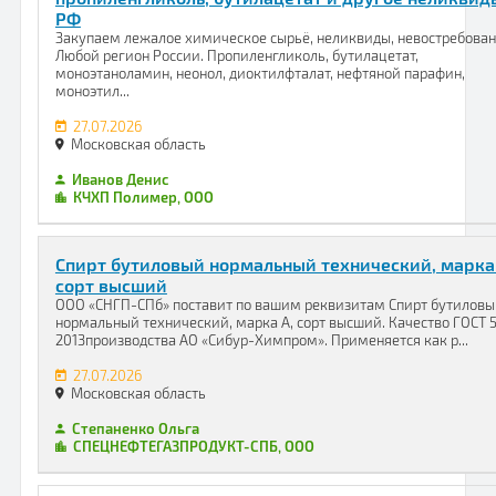
РФ
Закупаем лежалое химическое сырьё, неликвиды, невостребован
Любой регион России. Пропиленгликоль, бутилацетат,
моноэтаноламин, неонол, диоктилфталат, нефтяной парафин,
моноэтил...
27.07.2026
Московская область
Иванов Денис
КЧХП Полимер, ООО
Спирт бутиловый нормальный технический, марка 
сорт высший
ООО «СНГП-СПб» поставит по вашим реквизитам Спирт бутилов
нормальный технический, марка А, сорт высший. Качество ГОСТ 
2013производства АО «Сибур-Химпром». Применяется как р...
27.07.2026
Московская область
Степаненко Ольга
СПЕЦНЕФТЕГАЗПРОДУКТ-СПБ, ООО