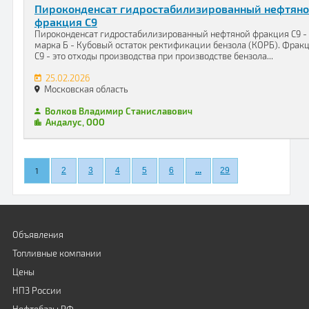
Пироконденсат гидростабилизированный нефтян
фракция С9
Пироконденсат гидростабилизированный нефтяной фракция С9 -
марка Б - Кубовый остаток ректификации бензола (КОРБ). Фрак
С9 - это отходы производства при производстве бензола...
25.02.2026
Московская область
Волков Владимир Станиславович
Андалус, ООО
1
2
3
4
5
6
...
29
Объявления
Топливные компании
Цены
НПЗ России