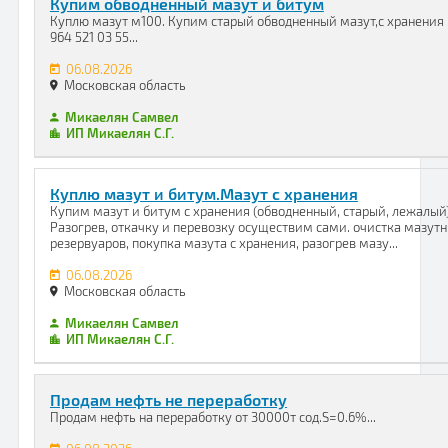
Купим обводненный мазут и битум
Куплю мазут м100. Купим старый обводненный мазут,с хранения 
964 521 03 55...
06.08.2026
Московская область
Микаелян Самвел
ИП Микаелян С.Г.
Куплю мазут и битум.Мазут с хранения
Купим мазут и битум с хранения (обводненный, старый, лежалый)
Разогрев, откачку и перевозку осуществим сами. очистка мазут
резервуаров, покупка мазута с хранения, разогрев мазу...
06.08.2026
Московская область
Микаелян Самвел
ИП Микаелян С.Г.
Продам нефть не переработку
Продам нефть на переработку от 30000т сод.S=0.6%...