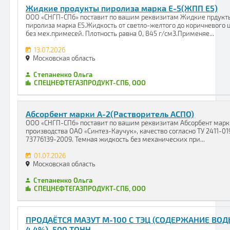
Жидкие продукты пиролиза марка Е-5(ЖПП Е5)
ООО «СНГП-СПб» поставит по вашим реквизитам Жидкие прдукт
пиролиза марка Е5.Жидкость от светло-желтого до коричневого 
без мех.примесей. Плотность равна 0, 845 г/см3.Применяе...
13.07.2026
Московская область
Степаненко Ольга
СПЕЦНЕФТЕГАЗПРОДУКТ-СПБ, ООО
Абсорбент марки А-2(Растворитель АСПО)
ООО «СНГП-СПб» поставит по вашим реквизитам Абсорбент марк
производства ОАО «Синтез-Каучук», качество согласно ТУ 2411-01
73776139-2009. Темная жидкость без механических при...
01.07.2026
Московская область
Степаненко Ольга
СПЕЦНЕФТЕГАЗПРОДУКТ-СПБ, ООО
ПРОДАЁТСЯ МАЗУТ М-100 С ТЭЦ (СОДЕРЖАНИЕ ВО
4.4%), 500 ТОНН