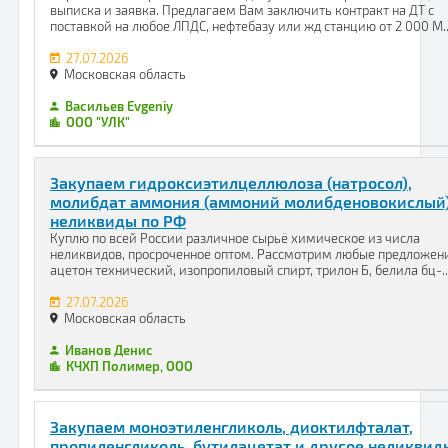
выписка и заявка. Предлагаем Вам заключить контракт на ДТ с
поставкой на любое ЛПДС, нефтебазу или жд станцию от 2 000 М..
27.07.2026
Московская область
Васильев Evgeniy
ООО "УЛК"
Закупаем гидроксиэтилцеллюлоза (натросол),
молибдат аммония (аммоний молибденовокислый
неликвиды по РФ
Куплю по всей России различное сырьё химическое из числа
неликвидов, просроченное оптом. Рассмотрим любые предложен
ацетон технический, изопропиловый спирт, трилон Б, белила бц-..
27.07.2026
Московская область
Иванов Денис
КЧХП Полимер, ООО
Закупаем моноэтиленгликоль, диоктилфталат,
пропиленгликоль, бутилацетат и другое неликвид