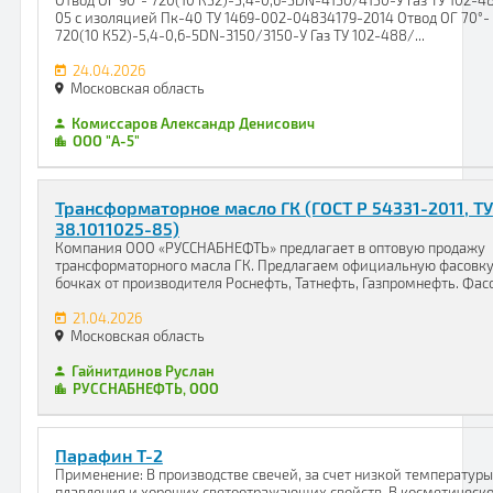
Отвод ОГ 90°- 720(10 К52)-5,4-0,6-5DN-4150/4150-У Газ ТУ 102-4
05 с изоляцией Пк-40 ТУ 1469-002-04834179-2014 Отвод ОГ 70°-
720(10 К52)-5,4-0,6-5DN-3150/3150-У Газ ТУ 102-488/...
24.04.2026
Московская область
Комиссаров Александр Денисович
ООО "А-5"
Трансформаторное масло ГК (ГОСТ Р 54331-2011, ТУ
38.1011025-85)
Компания ООО «РУССНАБНЕФТЬ» предлагает в оптовую продажу
трансформаторного масла ГК. Предлагаем официальную фасовку
бочках от производителя Роснефть, Татнефть, Газпромнефть. Фасо.
21.04.2026
Московская область
Гайнитдинов Руслан
РУССНАБНЕФТЬ, ООО
Парафин Т-2
Применение: В производстве свечей, за счет низкой температуры
плавления и хороших светоотражающих свойств. В косметическ