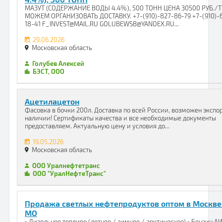
МАЗУТ (СОДЕРЖАНИЕ ВОДЫ 4.4%), 500 ТОНН ЦЕНА 30500 РУБ./
МОЖЕМ ОРГАНИЗОВАТЬ ДОСТАВКУ. +7-(910)-827-86-79 +7-(910)-
18-41 F_INVEST@MAIL.RU GOLUBEWSB@YANDEX.RU...
29.06.2026
Московская область
Голубев Алексей
БЭСТ, ООО
Ацетилацетон
Фасовка в бочки 200л. Доставка по всей России, возможен экспор
наличии! Сертификаты качества и все необходимые документы
предоставляем. Актуальную цену и условия до...
19.05.2026
Московская область
ООО Уралнефтетранс
ООО "УралНефтеТранс"
Продажа светлых нефтепродуктов оптом в Москве
МО
• Дизельное топливо (летнее / зимнее / арктическое) • Бензин АИ