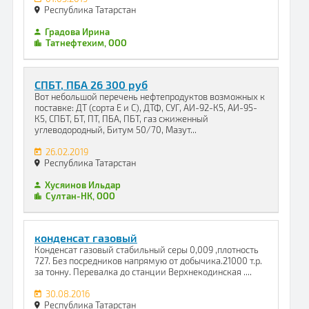
Республика Татарстан
Градова Ирина
Татнефтехим, ООО
СПБТ, ПБА 26 300 руб
Вот небольшой перечень нефтепродуктов возможных к
поставке: ДТ (сорта Е и С), ДТФ, СУГ, АИ-92-К5, АИ-95-
К5, СПБТ, БТ, ПТ, ПБА, ПБТ, газ сжиженный
углеводородный, Битум 50/70, Мазут...
26.02.2019
Республика Татарстан
Хусяинов Ильдар
Султан-НК, ООО
конденсат газовый
Конденсат газовый стабильный серы 0,009 ,плотность
727. Без посредников напрямую от добычика.21000 т.р.
за тонну. Перевалка до станции Верхнекодинская ....
30.08.2016
Республика Татарстан