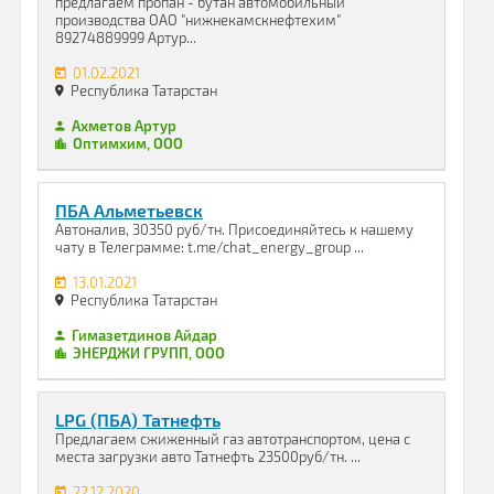
предлагаем пропан - бутан автомобильный
производства ОАО "нижнекамскнефтехим"
89274889999 Артур...
01.02.2021
Республика Татарстан
Ахметов Артур
Оптимхим, ООО
ПБА Альметьевск
Автоналив, 30350 руб/тн. Присоединяйтесь к нашему
чату в Телеграмме: t.me/chat_energy_group ...
13.01.2021
Республика Татарстан
Гимазетдинов Айдар
ЭНЕРДЖИ ГРУПП, ООО
LPG (ПБА) Татнефть
Предлагаем сжиженный газ автотранспортом, цена с
места загрузки авто Татнефть 23500руб/тн. ...
22.12.2020