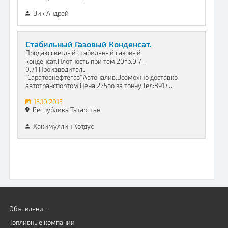
Вик Андрей
Стабильный Газовый Конденсат.
Продаю светлый стабильный газовый
конденсат.Плотность при тем.20гр.0.7-
0.71.Производитель
"Саратовнефтегаз".Автоналив.Возможно доставко
автотранспортом.Цена 225оо за тонну.Тел:8917...
13.10.2015
Республика Татарстан
Хакимуллин Котдус
Объявления
Топливные компании