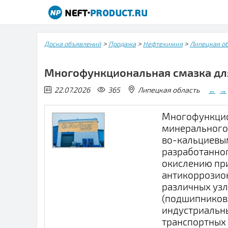
>
>
>
Доска объявлений
Продажа
Нефтехимия
Липецкая об
Многофункциональная смазка для
22.07.2026
365
Липецкая область
←
→
Многофункцион
минерального 
во-кальциевы
разработанног
окислению при
антикоррозион
различных уз
(подшипников 
индустриальны
транспортных 