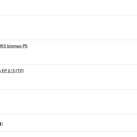
IKS biomax РS
EP 2/3 (ТУ)
: