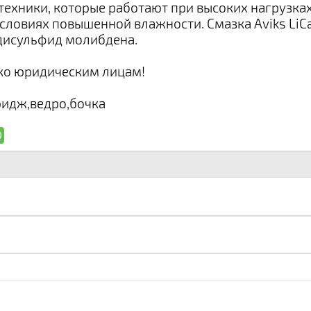
ехники, которые работают при высоких нагрузках
условиях повышенной влажности. Смазка Aviks LiС
дисульфид молибдена.
ко юридическим лицам!
ридж,ведро,бочка