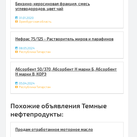
Бензино-керосиновая фракция, смесь
углеводородов, цвет чай
31.01.2020
Оренбургская область
Нефрас 75/125 - Растворитель жиров и парафинов
08.05.2024
Республика Татарстан
Абсорбент 50/370, Абсорбент Н марки Б, Абсорбент
Н марки В, КОРЭ
05.04.2024
Республика Татарстан
Похожие объявления Темные
нефтепродукты:
Продам отработанное моторное масло