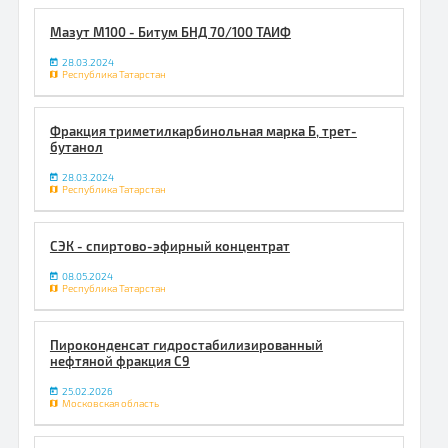
Мазут М100 - Битум БНД 70/100 ТАИФ
28.03.2024
Республика Татарстан
Фракция триметилкарбинольная марка Б, трет-
бутанол
28.03.2024
Республика Татарстан
СЭК - спиртово-эфирный концентрат
08.05.2024
Республика Татарстан
Пироконденсат гидростабилизированный
нефтяной фракция С9
25.02.2026
Московская область