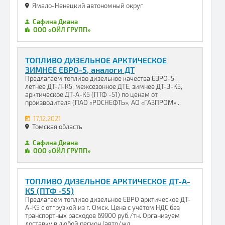
Ямало-Ненецкий автономный округ
Сафина Диана
ООО «ОЙЛ ГРУПП»
ТОПЛИВО ДИЗЕЛЬНОЕ АРКТИЧЕСКОЕ
ЗИМНЕЕ ЕВРО-5, аналоги ДТ
Предлагаем топливо дизельное качества ЕВРО-5
летнее ДТ-Л-К5, межсезонное ДТЕ, зимнее ДТ-З-К5,
арктическое ДТ-А-К5 (ПТФ -51) по ценам от
производителя (ПАО «РОСНЕФТЬ», АО «ГАЗПРОМ»...
17.12.2021
Томская область
Сафина Диана
ООО «ОЙЛ ГРУПП»
ТОПЛИВО ДИЗЕЛЬНОЕ АРКТИЧЕСКОЕ ДТ-А-
К5 (ПТФ -55)
Предлагаем топливо дизельное ЕВРО арктическое ДТ-
А-К5 с отгрузкой из г. Омск. Цена с учётом НДС без
транспортных расходов 69900 руб./тн. Организуем
доставку в любой регион (авто/жд...