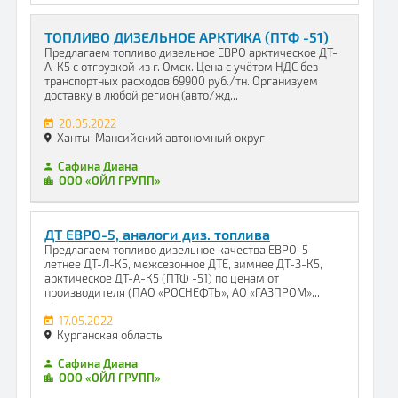
ТОПЛИВО ДИЗЕЛЬНОЕ АРКТИКА (ПТФ -51)
Предлагаем топливо дизельное ЕВРО арктическое ДТ-
А-К5 с отгрузкой из г. Омск. Цена с учётом НДС без
транспортных расходов 69900 руб./тн. Организуем
доставку в любой регион (авто/жд...
20.05.2022
Ханты-Мансийский автономный округ
Сафина Диана
ООО «ОЙЛ ГРУПП»
ДТ ЕВРО-5, аналоги диз. топлива
Предлагаем топливо дизельное качества ЕВРО-5
летнее ДТ-Л-К5, межсезонное ДТЕ, зимнее ДТ-З-К5,
арктическое ДТ-А-К5 (ПТФ -51) по ценам от
производителя (ПАО «РОСНЕФТЬ», АО «ГАЗПРОМ»...
17.05.2022
Курганская область
Сафина Диана
ООО «ОЙЛ ГРУПП»