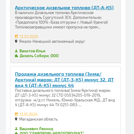
Арктическое дизельное топливо (ДТ-А-К5)
В наличии Дизельное топливо Арктическое
производитель Сургутский ЗСК. Дополнительно:
•Предоплата 100% •База отгрузки г. Новый Уренгой
Топливозаправщики имеют пропуска на пром...
12.03.2025
Ямало-Ненецкий автономный округ
Вахитов Илья
Дизель Сибири, ООО
Продажа дизельного топлива (Зима/
Арктика) марок: ДТ (ДТ-З-К5) минус 32, ДТ
вид 4 (ДТ-А-К5) минус 44
Поставка дизельного топлива(Зима/Арктика) марок:
ДТ (ДТ-З-К5) минус 32 СТО 05034205-019-2019,
отгрузка- ж/д ст. Никель, Южно-Уральская ЖД., ДТ вид
4 (ДТ-А-К5) минус 44 ТУ 0251-083-...
12.10.2024
Магаданская область
Вашкевич Леонид
ООО "ГЛАВПРОМ-НЕФТЕПРОДУКТ"