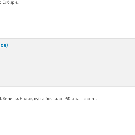
 Сибири...
ое)
ириши. Налив, кубы, бочки. по РФ и на экспорт....