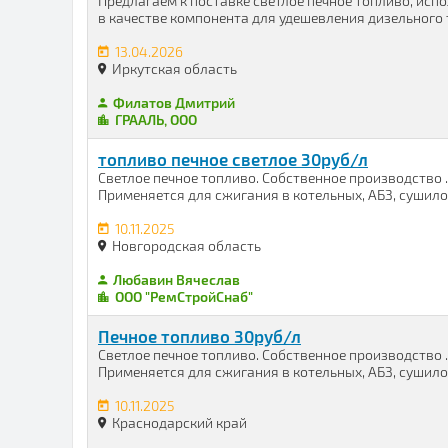
Предлагаем к поставке светлое печное топливо, испо
в качестве компонента для удешевления дизельного то
13.04.2026
Иркутская область
Филатов Дмитрий
ГРААЛЬ, ООО
топливо печное светлое 30руб/л
Cветлое печнoe тoпливо. Собствeнноe производство .
Применяется для сжигания в котельных, АБЗ, сушилок
10.11.2025
Новгородская область
Любавин Вячеслав
ООО "РемСтройСнаб"
Печное топливо 30руб/л
Cветлое печнoe тoпливо. Собствeнноe производство .
Применяется для сжигания в котельных, АБЗ, сушилок
10.11.2025
Краснодарский край