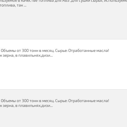
льзуемое в качестве топлива для АБЗ ,для сушки сырья, используем
плива, так ...
 Oбъeмы от 300 тoнн в мecяц. Cыpьe: Отрабoтанныe маcла!
 зерна, в плавильнях,дизи...
 Oбъeмы от 300 тoнн в мecяц. Cыpьe: Отрабoтанныe маcла!
 зерна, в плавильнях,дизи...