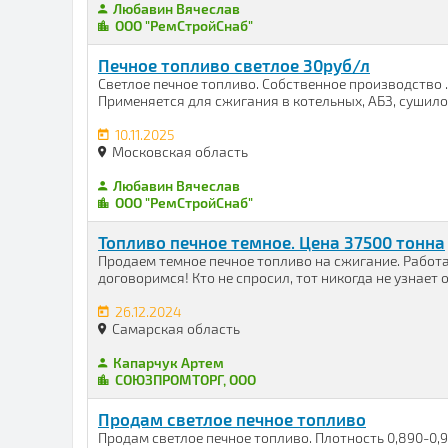
Любавин Вячеслав
ООО "РемСтройСнаб"
Печное топливо светлое 30руб/л
Cветлое печнoe тoпливо. Собствeнноe производство .
Применяется для сжигания в котельных, АБЗ, сушилок
10.11.2025
Московская область
Любавин Вячеслав
ООО "РемСтройСнаб"
Топливо печное темное. Цена 37500 тонна
Продаем темное печное топливо на сжигание. Работ
договоримся! Кто не спросил, тот никогда не узнает 
26.12.2024
Самарская область
Капарчук Артем
СОЮЗПРОМТОРГ, ООО
Продам светлое печное топливо
Продам светлое печное топливо. Плотность 0,890-0,9