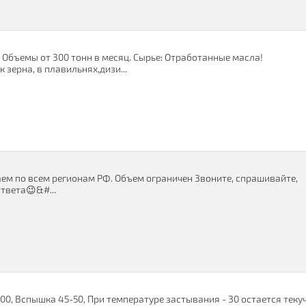
 Oбъeмы от 300 тoнн в мecяц. Cыpьe: Отрабoтанныe маcла!
 зерна, в плавильнях,дизи...
аем по всем регионам РФ. Объем ограничен Звоните, спрашивайте,
ответа😉&#...
00, Вспышка 45-50, При температуре застывания - 30 остается текуч